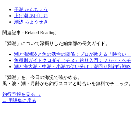
干潮
かんちょう
上げ潮
あげしお
潮汐
ちょうせき
関連記事 · Related Reading
「
満潮
」について深掘りした編集部の長文ガイド。
潮と海
潮汐と魚の活性の関係：プロが教える「時合い」
魚種別ガイド
クロダイ（チヌ）釣り入門：フカセ・ヘチ
潮と海
大潮・中潮・小潮の使い分け：潮回り別釣行戦略
「
満潮
」を、今日の海況で確かめる。
風・波・潮・月齢から釣行スコアと時合いを無料でチェック
釣行予報を見る →
← 用語集に戻る