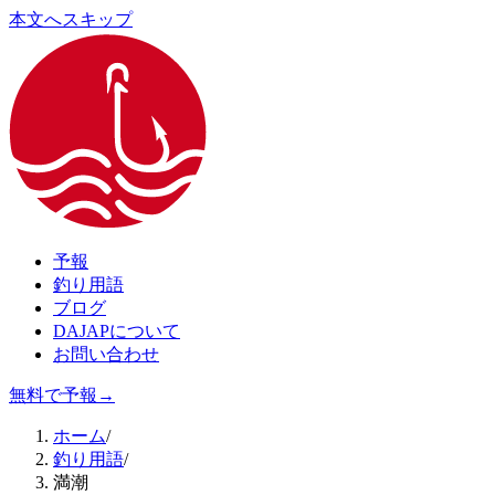
本文へスキップ
予報
釣り用語
ブログ
DAJAPについて
お問い合わせ
無料で予報
→
ホーム
/
釣り用語
/
満潮