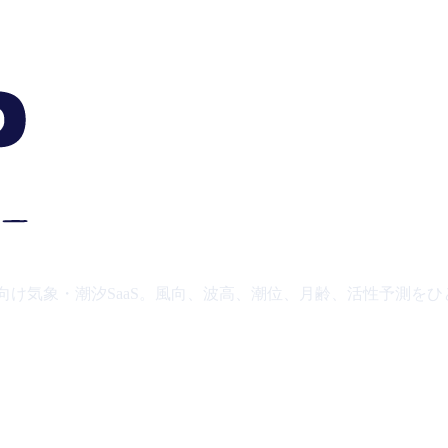
り向け気象・潮汐SaaS。風向、波高、潮位、月齢、活性予測を