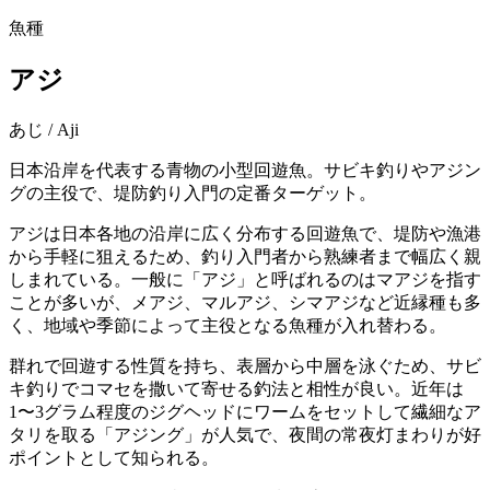
魚種
アジ
あじ
/
Aji
日本沿岸を代表する青物の小型回遊魚。サビキ釣りやアジン
グの主役で、堤防釣り入門の定番ターゲット。
アジは日本各地の沿岸に広く分布する回遊魚で、堤防や漁港
から手軽に狙えるため、釣り入門者から熟練者まで幅広く親
しまれている。一般に「アジ」と呼ばれるのはマアジを指す
ことが多いが、メアジ、マルアジ、シマアジなど近縁種も多
く、地域や季節によって主役となる魚種が入れ替わる。
群れで回遊する性質を持ち、表層から中層を泳ぐため、サビ
キ釣りでコマセを撒いて寄せる釣法と相性が良い。近年は
1〜3グラム程度のジグヘッドにワームをセットして繊細なア
タリを取る「アジング」が人気で、夜間の常夜灯まわりが好
ポイントとして知られる。