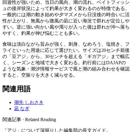
回遊性が強いため、当日の風向、潮の流れ、ベイトフィッシ
ュの接岸状況によって釣果が大きく変わるのが特徴である。
一般的には潮の動き始めや夕マズメから日没後の時合いに活
性が上がり、無風から微風の凪に近い海況で群れが定位しや
すい。逆に強い向かい風や濁りが入った後は群れが沖へ落ち
やすく、釣果が伸び悩むことも多い。
食味は淡白ながら旨みが強く、刺身、なめろう、塩焼き、フ
ライといった用途に応じて選びたい。サイズは20センチ前後
の「豆アジ」から、30センチを超える「ギガアジ」まで幅広
く、シーズンと地域で大きく変わる。釣行前にはDAJAPの
ような気象・潮汐情報サービスで風と潮の組み合わせを確認
すると、空振りを大きく減らせる。
関連用語
潮先
しおさき
凪
なぎ
関連記事 · Related Reading
「
アジ
」について深掘りした編集部の長文ガイド。