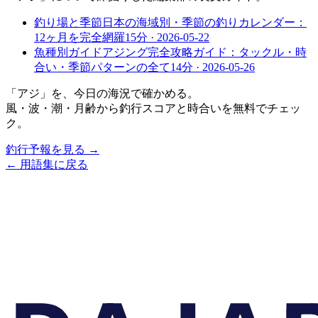
釣り場と季節
日本の海域別・季節の釣りカレンダー：
12ヶ月を完全網羅
15
分 ·
2026-05-22
魚種別ガイド
アジング完全攻略ガイド：タックル・時
合い・季節パターンの全て
14
分 ·
2026-05-26
「
アジ
」を、今日の海況で確かめる。
風・波・潮・月齢から釣行スコアと時合いを無料でチェッ
ク。
釣行予報を見る →
← 用語集に戻る