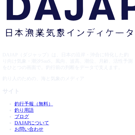
DAJAP（ダジャップ）は、日本の沿岸・沖合に特化した釣
り向け気象・潮汐SaaS。風向、波高、潮位、月齢、活性予測
をひとつの画面で。釣行前の判断をデータで支えます。
釣り人のための、海と気象のメディア
サイト
釣行予報（無料）
釣り用語
ブログ
DAJAPについて
お問い合わせ