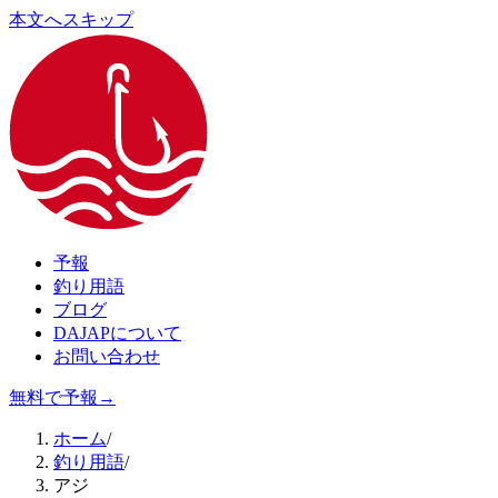
本文へスキップ
予報
釣り用語
ブログ
DAJAPについて
お問い合わせ
無料で予報
→
ホーム
/
釣り用語
/
アジ