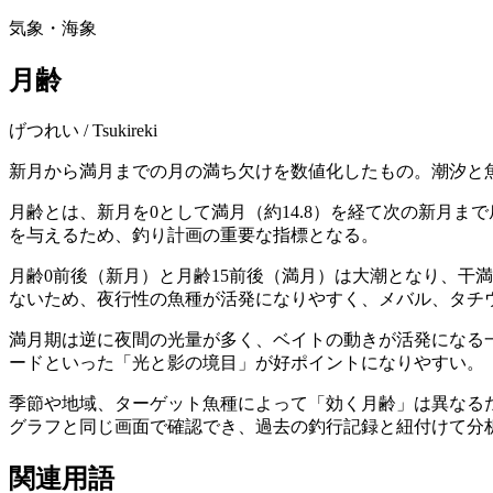
気象・海象
月齢
げつれい
/
Tsukireki
新月から満月までの月の満ち欠けを数値化したもの。潮汐と
月齢とは、新月を0として満月（約14.8）を経て次の新月
を与えるため、釣り計画の重要な指標となる。
月齢0前後（新月）と月齢15前後（満月）は大潮となり、干
ないため、夜行性の魚種が活発になりやすく、メバル、タチ
満月期は逆に夜間の光量が多く、ベイトの動きが活発になる
ードといった「光と影の境目」が好ポイントになりやすい。
季節や地域、ターゲット魚種によって「効く月齢」は異なるた
グラフと同じ画面で確認でき、過去の釣行記録と紐付けて分
関連用語