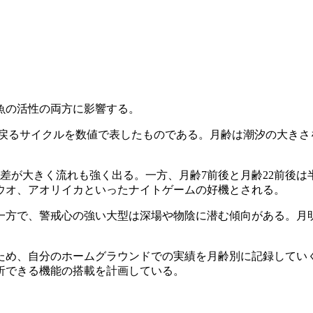
魚の活性の両方に影響する。
まで戻るサイクルを数値で表したものである。月齢は潮汐の大き
満差が大きく流れも強く出る。一方、月齢7前後と月齢22前後
ウオ、アオリイカといったナイトゲームの好機とされる。
一方で、警戒心の強い大型は深場や物陰に潜む傾向がある。月
め、自分のホームグラウンドでの実績を月齢別に記録していく
析できる機能の搭載を計画している。