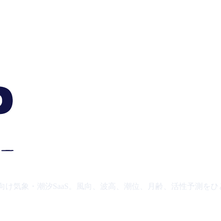
り向け気象・潮汐SaaS。風向、波高、潮位、月齢、活性予測を