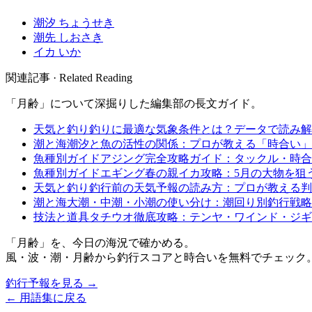
潮汐
ちょうせき
潮先
しおさき
イカ
いか
関連記事 · Related Reading
「
月齢
」について深掘りした編集部の長文ガイド。
天気と釣り
釣りに最適な気象条件とは？データで読み解
潮と海
潮汐と魚の活性の関係：プロが教える「時合い」
魚種別ガイド
アジング完全攻略ガイド：タックル・時合
魚種別ガイド
エギング春の親イカ攻略：5月の大物を狙
天気と釣り
釣行前の天気予報の読み方：プロが教える判
潮と海
大潮・中潮・小潮の使い分け：潮回り別釣行戦略
技法と道具
タチウオ徹底攻略：テンヤ・ワインド・ジギ
「
月齢
」を、今日の海況で確かめる。
風・波・潮・月齢から釣行スコアと時合いを無料でチェック
釣行予報を見る →
← 用語集に戻る