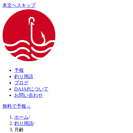
本文へスキップ
予報
釣り用語
ブログ
DAJAPについて
お問い合わせ
無料で予報
→
ホーム
/
釣り用語
/
月齢