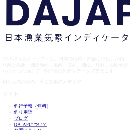
DAJAP（ダジャップ）は、日本の沿岸・沖合に特化した釣
り向け気象・潮汐SaaS。風向、波高、潮位、月齢、活性予測
をひとつの画面で。釣行前の判断をデータで支えます。
釣り人のための、海と気象のメディア
サイト
釣行予報（無料）
釣り用語
ブログ
DAJAPについて